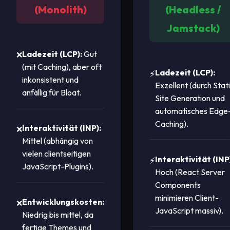
(Monolith)
(Headless /
Jamstack)
Ladezeit (LCP):
Gut
(mit Caching), aber oft
Ladezeit (LCP):
inkonsistent und
Exzellent (durch Stat
anfällig für Bloat.
Site Generation und
automatisches Edge
Caching).
Interaktivität (INP):
Mittel (abhängig von
vielen clientseitigen
Interaktivität (INP
JavaScript-Plugins).
Hoch (React Server
Components
minimieren Client-
Entwicklungskosten:
JavaScript massiv).
Niedrig bis mittel, da
fertige Themes und