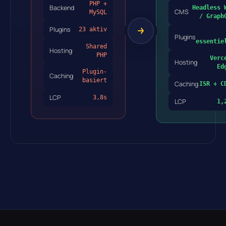
PHP +
Backend
Headless 
CMS
MySQL
/ Graph
Plugins
23 aktiv
Plugins
essentie
Shared
Hosting
PHP
Verc
Hosting
Ed
Plugin-
Caching
basiert
Caching
ISR + C
LCP
3,8s
LCP
1,