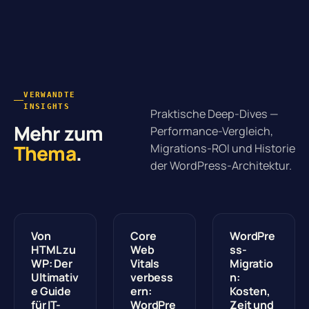
VERWANDTE
INSIGHTS
Praktische Deep-Dives —
Mehr zum
Performance-Vergleich,
Thema
.
Migrations-ROI und Historie
der WordPress-Architektur.
Von
Core
WordPre
HTML zu
Web
ss-
WP: Der
Vitals
Migratio
Ultimativ
verbess
n:
e Guide
ern:
Kosten,
für IT-
WordPre
Zeit und