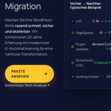
Migration
Vorher → Nachher ·
typisches Beispiel
Machen Sie Ihre WordPress-
LCP
3,8s →
1,2
Seite
rasend schnell, sicher
und skalierbar
. Wir
PageSpeed
42 →
9
kombinieren 20 Jahre
Erfahrung mit modernster
Plugin-
Wöchentlic
KI-Automatisierung für eine
Updates
→ 
nahtlose Transformation.
Sicherheits-
Eliminier
CVEs
PAKETE
ANSEHEN
Hosting-Kosten
- 60
Kostenlose Tech-Analyse