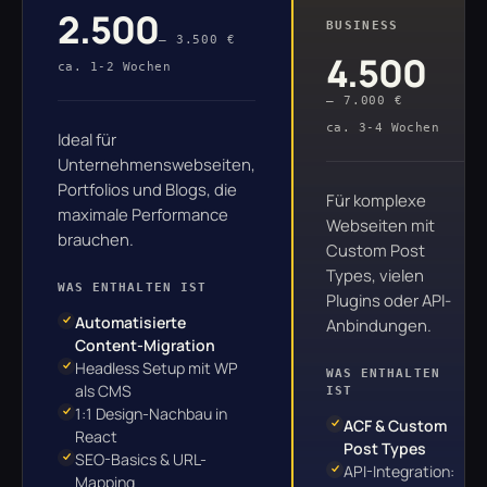
2.500
BUSINESS
– 3.500 €
4.500
ca. 1-2 Wochen
– 7.000 €
ca. 3-4 Wochen
Ideal für
Unternehmenswebseiten,
Portfolios und Blogs, die
Für komplexe
maximale Performance
Webseiten mit
brauchen.
Custom Post
Types, vielen
WAS ENTHALTEN IST
Plugins oder API-
Automatisierte
Anbindungen.
Content-Migration
Headless Setup mit WP
WAS ENTHALTEN
als CMS
IST
1:1 Design-Nachbau in
ACF & Custom
React
Post Types
SEO-Basics & URL-
API-Integration:
Mapping