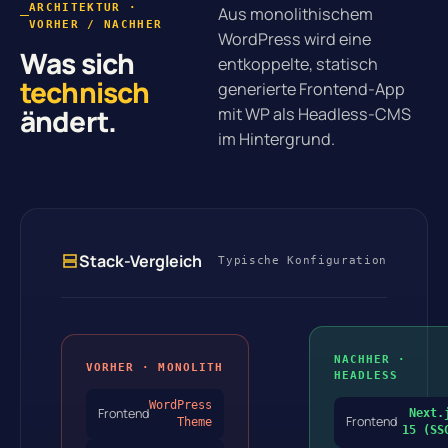
ARCHITEKTUR ·
Aus monolithischem
VORHER / NACHHER
WordPress wird eine
Was sich
entkoppelte, statisch
technisch
generierte Frontend-App
ändert.
mit WP als Headless-CMS
im Hintergrund.
Stack-Vergleich
Typische Konfiguration
NACHHER ·
VORHER · MONOLITH
HEADLESS
WordPress
Frontend
Next.
Frontend
Theme
15 (SS