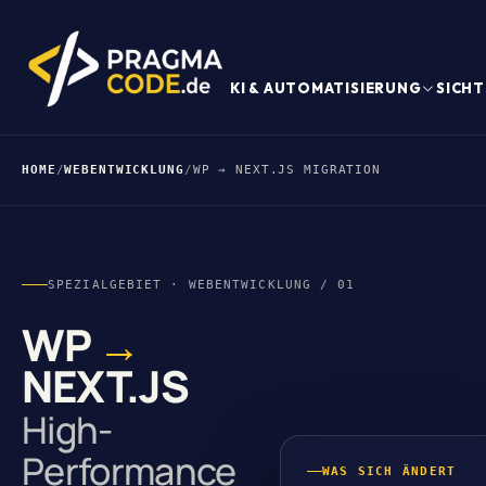
KI & AUTOMATISIERUNG
SICHT
HOME
/
WEBENTWICKLUNG
/
WP → NEXT.JS MIGRATION
SPEZIALGEBIET · WEBENTWICKLUNG / 01
WP
→
NEXT.JS
High-
Performance
WAS SICH ÄNDERT