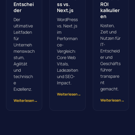
Entschei
ss vs.
ROI
der
Next.js
kalkulier
en
Der
WordPress
Kosten,
ultimative
vs. Next.js
Zeit und
Leitfaden
im
Nutzen für
für
Performan
IT-
Unterneh
ce-
Entscheid
menswach
Vergleich:
er und
stum,
Core Web
Geschäfts
Agilität
Vitals,
führer
und
Ladezeiten
transpare
technisch
und SEO-
nt
e
Impact.
gemacht.
Exzellenz.
Weiterlesen
→
Weiterlesen
→
Weiterlesen
→