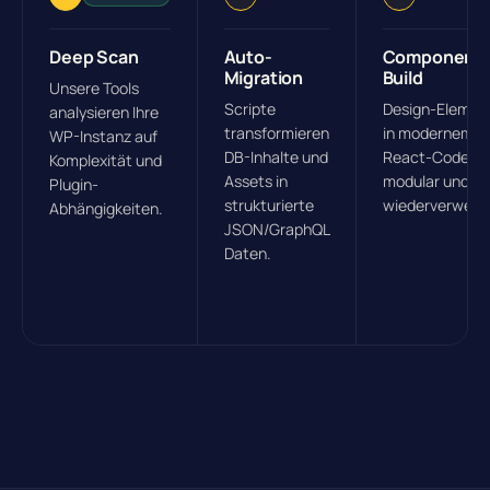
Deep Scan
Auto-
Component
Migration
Build
Unsere Tools
Scripte
Design-Elemen
analysieren Ihre
transformieren
in modernem
WP-Instanz auf
DB-Inhalte und
React-Code —
Komplexität und
Assets in
modular und
Plugin-
strukturierte
wiederverwend
Abhängigkeiten.
JSON/GraphQL
Daten.