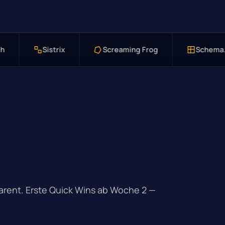
Screaming Frog
Schema.org
Google
parent. Erste Quick Wins ab Woche 2 —