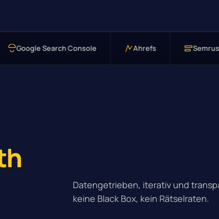
onsole
Ahrefs
Semrush
Sistrix
th
Datengetrieben, iterativ und trans
keine Black Box, kein Rätselraten.