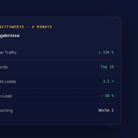
NITTSWERTE · 6 MONATE
rgebnisse
r Traffic
+ 156 %
ords
Top 10
rte Leads
3,2 ×
o Lead
− 40 %
porting
Woche 2