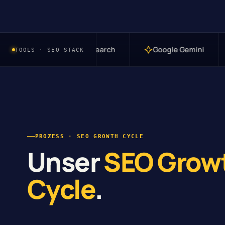
GPT Search
Google Gemini
Google Search C
TOOLS · SEO STACK
PROZESS · SEO GROWTH CYCLE
Unser
SEO Grow
Cycle
.