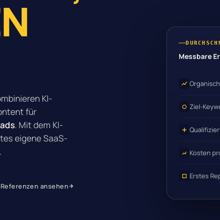
EN
DURCHSCH
Messbare E
Organische
mbinieren KI-
Ziel-Keyw
ntent für
eads
. Mit dem
KI-
Qualifizie
stes eigene SaaS-
.
Kosten pr
Erstes Re
 Referenzen ansehen