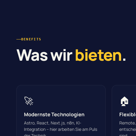
BENEFITS
Was wir
bieten
.
🚀
🏠
Modernste Technologien
Flexib
Astro, React, Next.js, n8n, KI-
Remote, 
Integration – hier arbeiten Sie am Puls
entschei
der Technik.
sind.