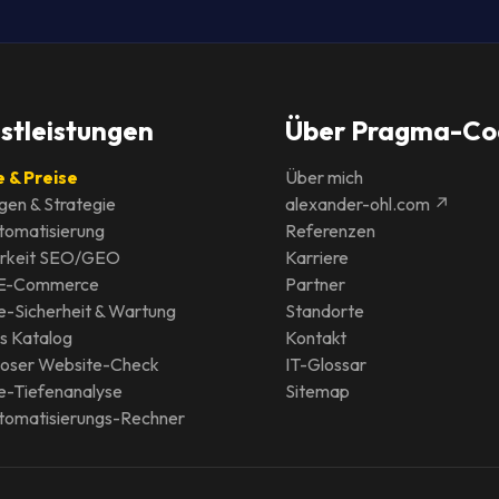
stleistungen
Über Pragma-Co
 & Preise
Über mich
gen & Strategie
alexander-ohl.com ↗
tomatisierung
Referenzen
arkeit SEO/GEO
Karriere
 E-Commerce
Partner
e-Sicherheit & Wartung
Standorte
s Katalog
Kontakt
loser Website-Check
IT-Glossar
e-Tiefenanalyse
Sitemap
tomatisierungs-Rechner