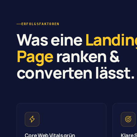
ERFOLGSFAKTOREN
Was eine
Landin
Page
ranken &
converten lässt.
Core Web Vitals grün
Klare 