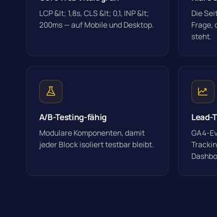
LCP &lt; 1,8s, CLS &lt; 0,1, INP &lt;
Die Sei
200ms — auf Mobile und Desktop.
Frage, 
steht.
A/B-Testing-fähig
Lead-T
Modulare Komponenten, damit
GA4-Ev
jeder Block isoliert testbar bleibt.
Tracki
Dashbo