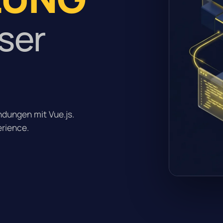
User
dungen mit Vue.js.
erience.