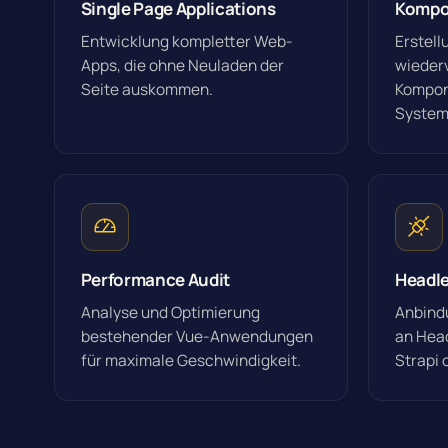
Single Page Applications
Kompo
Entwicklung kompletter Web-
Erstell
Apps, die ohne Neuladen der
wieder
Seite auskommen.
Kompone
System
Performance Audit
Headle
Analyse und Optimierung
Anbind
bestehender Vue-Anwendungen
an Hea
für maximale Geschwindigkeit.
Strapi 