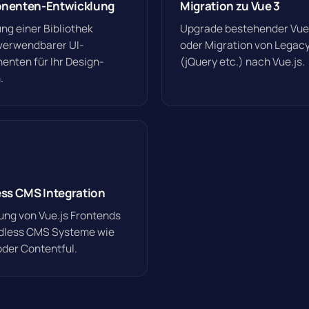
nenten-Entwicklung
Migration zu Vue 3
ung einer Bibliothek
Upgrade bestehender Vue
verwendbarer UI-
oder Migration von Lega
nten für Ihr Design-
(jQuery etc.) nach Vue.js.
.
ss CMS Integration
ung von Vue.js Frontends
dless CMS Systeme wie
oder Contentful.