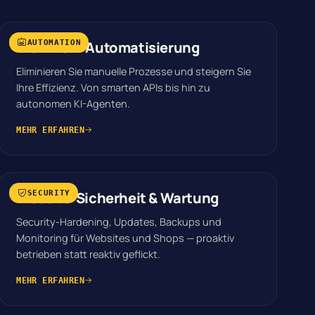
Workflow-Automatisierung
AUTOMATION
Eliminieren Sie manuelle Prozesse und steigern Sie
Ihre Effizienz. Von smarten APIs bis hin zu
autonomen KI-Agenten.
MEHR ERFAHREN
Website-Sicherheit & Wartung
SECURITY
Security-Hardening, Updates, Backups und
Monitoring für Websites und Shops — proaktiv
betrieben statt reaktiv geflickt.
MEHR ERFAHREN