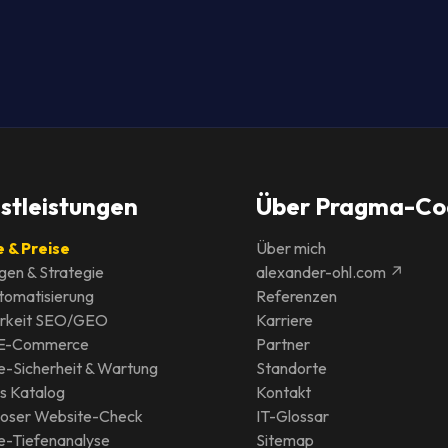
stleistungen
Über Pragma-Co
 & Preise
Über mich
gen & Strategie
alexander-ohl.com ↗
tomatisierung
Referenzen
arkeit SEO/GEO
Karriere
 E-Commerce
Partner
e-Sicherheit & Wartung
Standorte
s Katalog
Kontakt
loser Website-Check
IT-Glossar
e-Tiefenanalyse
Sitemap