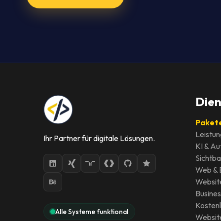
Dien
Pakete
Leistun
Ihr Partner für digitale Lösungen.
KI & Au
Sichtb
Web &
Websit
Busines
Kosten
Alle Systeme funktional
Websit