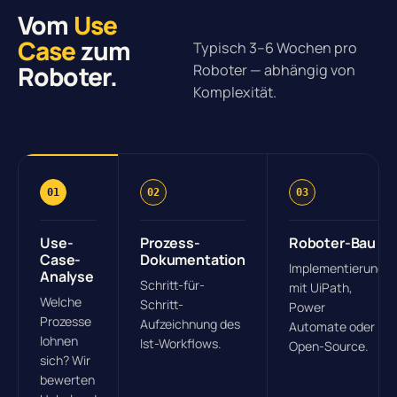
Vom
Use
Case
zum
Typisch 3–6 Wochen pro
Roboter.
Roboter — abhängig von
Komplexität.
01
02
03
Use-
Prozess-
Roboter-Bau
Case-
Dokumentation
Implementierung
Analyse
Schritt-für-
mit UiPath,
Welche
Schritt-
Power
Prozesse
Aufzeichnung des
Automate oder
lohnen
Ist-Workflows.
Open-Source.
sich? Wir
bewerten