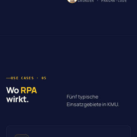
GRÜNDER · PRAGMA-CODE
USE CASES · 05
Wo
RPA
wirkt.
Fünf typische
Einsatzgebiete in KMU.