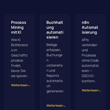
Process
Buchhalt
n8n
Mining
ung
Automat
mit KI
automati
isierung
sieren
Wie KI
APIs
Belege
Bottleneck
verbinden
erfassen,
s im
und
Buchunge
Geschäfts
Prozesse
n
prozess
ohne Code
vorbereite
findet,
automatisi
n und
bevor Sie
eren —
Reports
sie spüren.
DSGVO-
automatis
konform.
Weiterlesen
→
ch
Weiterlesen
→
generieren
.
Weiterlesen
→