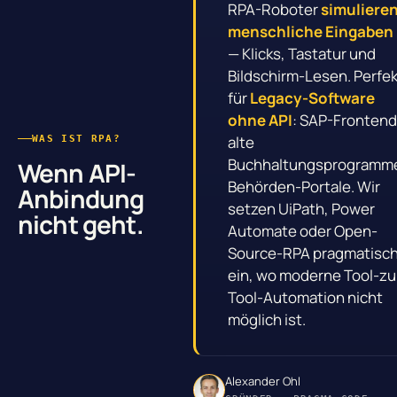
RPA-Roboter
simuliere
menschliche Eingaben
— Klicks, Tastatur und
Bildschirm-Lesen. Perfe
für
Legacy-Software
ohne API
: SAP-Frontend
alte
WAS IST RPA?
Buchhaltungsprogramm
Wenn API-
Behörden-Portale. Wir
Anbindung
setzen UiPath, Power
nicht geht.
Automate oder Open-
Source-RPA pragmatisc
ein, wo moderne Tool-zu
Tool-Automation nicht
möglich ist.
Alexander Ohl