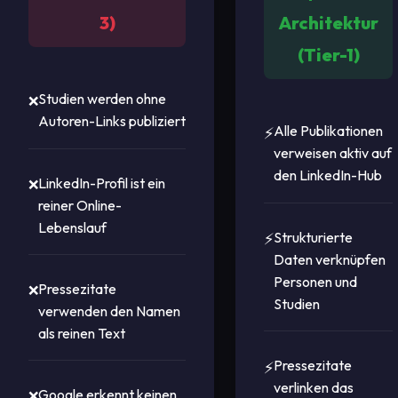
3)
Architektur
(Tier-1)
Studien werden ohne
Autoren-Links publiziert
Alle Publikationen
verweisen aktiv auf
den LinkedIn-Hub
LinkedIn-Profil ist ein
reiner Online-
Lebenslauf
Strukturierte
Daten verknüpfen
Personen und
Pressezitate
Studien
verwenden den Namen
als reinen Text
Pressezitate
verlinken das
Google erkennt keinen