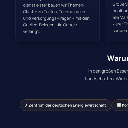
Große V
dienstleister bauen wir Themen-
position
Cluster zu Tarifen, Technologien
alle Ma
und Versorgungs-Fragen – mit den
klarer 
Quellen-Belegen, die Google
saubere
verlangt.
Warum
In den großen Esse
Landschaften.
Wir b
⚡ Zentrum der deutschen Energiewirtschaft
🏢 Ko