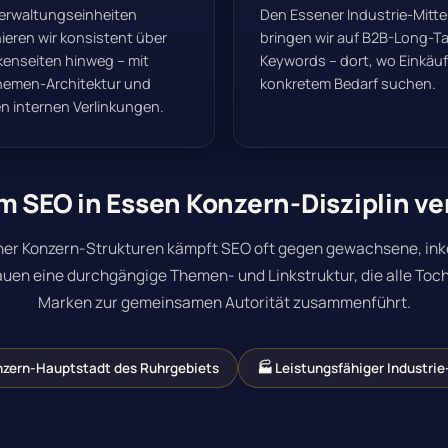
erwaltungseinheiten
Den Essener Industrie-Mitt
ieren wir konsistent über
bringen wir auf B2B-Long-Tai
rkenseiten hinweg – mit
Keywords – dort, wo Einkäuf
Themen-Architektur und
konkretem Bedarf suchen.
n internen Verlinkungen.
 SEO in Essen Konzern-Disziplin ve
ner Konzern-Strukturen kämpft SEO oft gegen gewachsene, in
auen eine durchgängige Themen- und Linkstruktur
, die alle T
Marken zur gemeinsamen Autorität zusammenführt.
nzern-Hauptstadt des Ruhrgebiets
🏭 Leistungsfähiger Industrie