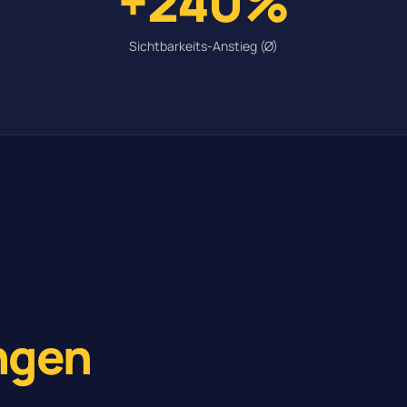
+240%
Sichtbarkeits-Anstieg (Ø)
ngen