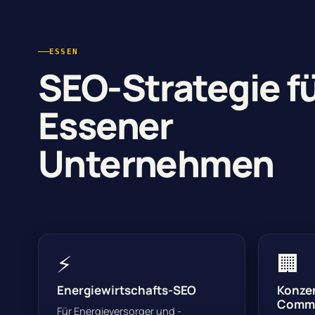
ESSEN
SEO-Strategie f
Essener
Unternehmen
⚡
🏢
Energiewirtschafts-SEO
Konze
Commu
Für Energieversorger und -