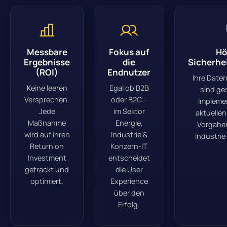
Messbare
Fokus auf
Hö
Ergebnisse
die
Sicherhe
(ROI)
Endnutzer
Ihre Date
Keine leeren
Egal ob B2B
sind ge
Versprechen.
oder B2C –
impleme
Jede
im Sektor
aktuelle
Maßnahme
Energie,
Vorgaben
wird auf ihren
Industrie &
Industrie
Return on
Konzern-IT
Investment
entscheidet
getrackt und
die User
optimiert.
Experience
über den
Erfolg.