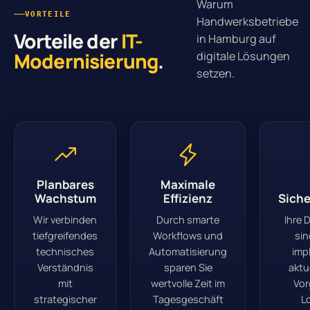
Warum
VORTEILE
Handwerksbetriebe
Vorteile der
IT-
in Hamburg auf
Modernisierung
.
digitale Lösungen
setzen.
Planbares
Maximale
Wachstum
Effizienz
Siche
Wir verbinden
Durch smarte
Ihre 
tiefgreifendes
Workflows und
sin
technisches
Automatisierung
imp
Verständnis
sparen Sie
aktu
mit
wertvolle Zeit im
Vor
strategischer
Tagesgeschäft
Lo