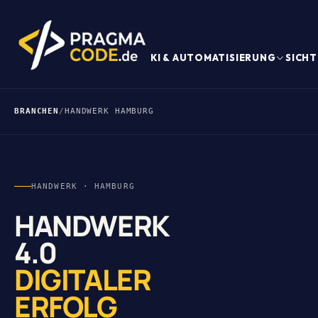
KI & AUTOMATISIERUNG
SICHT
BRANCHEN
/
HANDWERK HAMBURG
HANDWERK · HAMBURG
HANDWERK
4.0
DIGITALER
ERFOLG