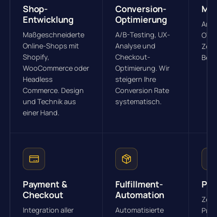
Shop-
Conversion-
Mar
Entwicklung
Optimierung
Anbi
Maßgeschneiderte
A/B-Testing, UX-
OTTO
Online-Shops mit
Analyse und
Zent
Shopify,
Checkout-
Best
WooCommerce oder
Optimierung. Wir
Headless
steigern Ihre
Commerce. Design
Conversion Rate
und Technik aus
systematisch.
einer Hand.
Payment &
Fulfillment-
PIM
Checkout
Automation
Zent
Integration aller
Automatisierte
Prod