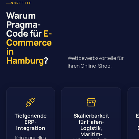
VORTEILE
Warum
Pragma-
Code für
E-
Commerce
in
Hamburg
?
Wettbewerbsvorteile für
Ihren Online-Shop.
Tiefgehende
Skalierbarkeit
E
ERP-
für Hafen-
Integration
Logistik,
Maritim-
Kein manuelles