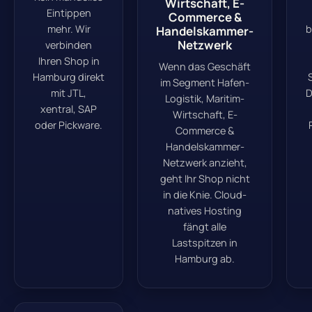
Wirtschaft, E-
Eintippen
Commerce &
mehr. Wir
b
Handelskammer-
Netzwerk
verbinden
Ihren Shop in
Wenn das Geschäft
Hamburg direkt
im Segment Hafen-
mit JTL,
D
Logistik, Maritim-
xentral, SAP
Wirtschaft, E-
oder Pickware.
Commerce &
Handelskammer-
Netzwerk anzieht,
geht Ihr Shop nicht
in die Knie. Cloud-
natives Hosting
fängt alle
Lastspitzen in
Hamburg ab.