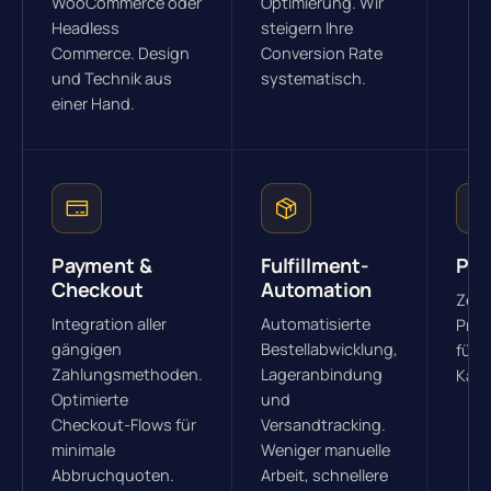
WooCommerce oder
Optimierung. Wir
Headless
steigern Ihre
Commerce. Design
Conversion Rate
und Technik aus
systematisch.
einer Hand.
Payment &
Fulfillment-
PIM
Checkout
Automation
Zent
Integration aller
Automatisierte
Prod
gängigen
Bestellabwicklung,
für 
Zahlungsmethoden.
Lageranbindung
Kanä
Optimierte
und
Checkout-Flows für
Versandtracking.
minimale
Weniger manuelle
Abbruchquoten.
Arbeit, schnellere