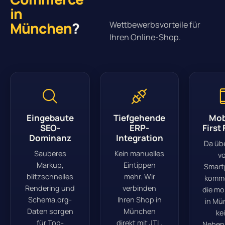
in
München
?
Wettbewerbsvorteile für
Ihren Online-Shop.
Eingebaute
Tiefgehende
Mob
SEO-
ERP-
First
Dominanz
Integration
Da üb
Sauberes
Kein manuelles
v
Markup,
Eintippen
Smart
blitzschnelles
mehr. Wir
komme
Rendering und
verbinden
die mo
Schema.org-
Ihren Shop in
in Mü
Daten sorgen
München
ke
für Top-
direkt mit JTL,
Neben