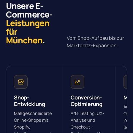
Unsere E-
Commerce-
Leistungen
für
München
.
Vom Shop-Aufbau bis zur
Marktplatz-Expansion.
Shop-
Conversion-
Mar
Entwicklung
Optimierung
Anbi
Maßgeschneiderte
A/B-Testing, UX-
OTTO
Online-Shops mit
Analyse und
Zent
Shopify,
Checkout-
Best