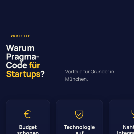
VORTEILE
Warum
Pragma-
Code
für
Startups
?
Vorteile für Gründer in
München.
Budget
Technologie
Nah
schonen
auf
Integr