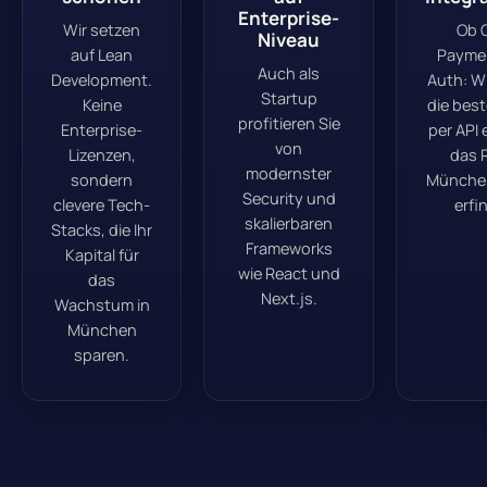
Enterprise-
Wir setzen
Ob 
Niveau
auf Lean
Payme
Auch als
Development.
Auth: W
Startup
Keine
die bes
profitieren Sie
Enterprise-
per API 
von
Lizenzen,
das 
modernster
sondern
Münche
Security und
clevere Tech-
erfi
skalierbaren
Stacks, die Ihr
Frameworks
Kapital für
wie React und
das
Next.js.
Wachstum in
München
sparen.