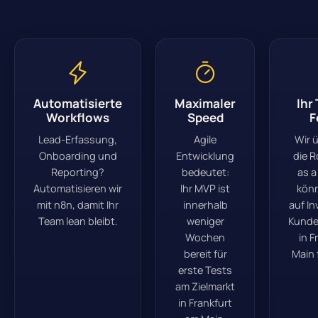
Automatisierte
Maximaler
Ihr
Workflows
Speed
F
Lead-Erfassung,
Agile
Wir 
Onboarding und
Entwicklung
die R
Reporting?
bedeutet:
as a
Automatisieren wir
Ihr MVP ist
könn
mit n8n, damit Ihr
innerhalb
auf I
Team lean bleibt.
weniger
Kund
Wochen
in F
bereit für
Main 
erste Tests
am Zielmarkt
in Frankfurt