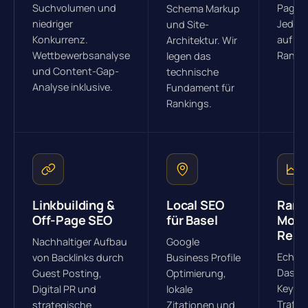
Suchvolumen und
Page-S
Schema Markup
niedriger
Jeder 
und Site-
Konkurrenz.
auf Co
Architektur. Wir
Wettbewerbsanalyse
Rankin
legen das
und Content-Gap-
technische
Analyse inklusive.
Fundament für
Rankings.
Linkbuilding &
Local SEO
Rank
Off-Page SEO
für Basel
Moni
Repo
Nachhaltiger Aufbau
Google
Echtze
von Backlinks durch
Business Profile
Dashb
Guest Posting,
Optimierung,
Keywor
Digital PR und
lokale
Traffi
strategische
Zitationen und