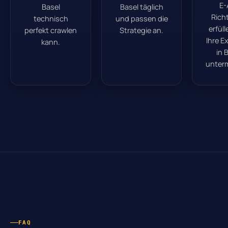
E-
Basel
Basel täglich
Richt
technisch
und passen die
erfül
perfekt crawlen
Strategie an.
Ihre E
kann.
in 
unter
FAQ