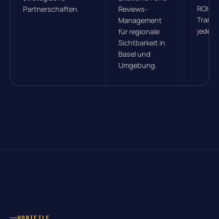
ROI-B
Partnerschaften.
Reviews-
Transp
Management
jeden 
für regionale
Sichtbarkeit in
Basel und
Umgebung.
VORTEILE