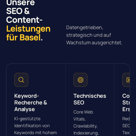
Unsere
SEO &
Content-
Leistungen
Datengetrieben,
für Basel
.
strategisch und auf
Wachstum ausgerichtet.
Keyword-
Technisches
Cont
Recherche &
SEO
Strat
Analyse
Erste
Core Web
KI-gestützte
Redak
Vitals,
Identifikation von
SEO-op
Crawlability,
Keywords mit hohem
Texte u
Indexierung,