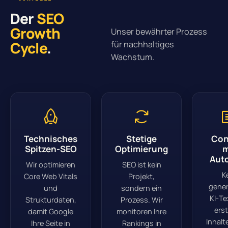
Der
SEO
Growth
Unser bewährter Prozess
Cycle
.
für nachhaltiges
Wachstum.
Technisches
Stetige
Con
Spitzen-SEO
Optimierung
m
Auto
Wir optimieren
SEO ist kein
K
Core Web Vitals
Projekt,
gener
und
sondern ein
KI-Te
Strukturdaten,
Prozess. Wir
erst
damit Google
monitoren Ihre
Inhalte
Ihre Seite in
Rankings in