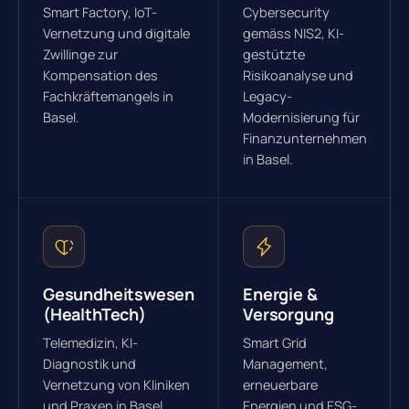
Smart Factory, IoT-
Cybersecurity
Vernetzung und digitale
gemäss NIS2, KI-
Zwillinge zur
gestützte
Kompensation des
Risikoanalyse und
Fachkräftemangels in
Legacy-
Basel.
Modernisierung für
Finanzunternehmen
in Basel.
Gesundheitswesen
Energie &
(HealthTech)
Versorgung
Telemedizin, KI-
Smart Grid
Diagnostik und
Management,
Vernetzung von Kliniken
erneuerbare
und Praxen in Basel.
Energien und ESG-