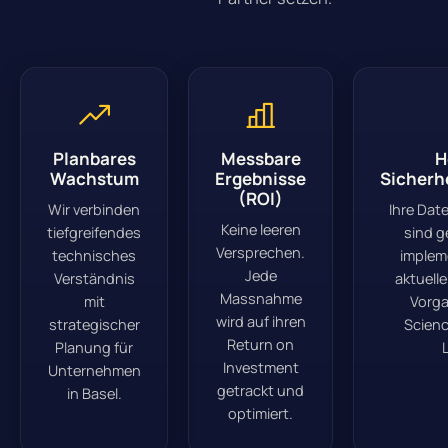
Planbares
Messbare
H
Wachstum
Ergebnisse
Sicherh
(ROI)
Wir verbinden
Ihre Dat
Keine leeren
tiefgreifendes
sind g
Versprechen.
technisches
implem
Jede
Verständnis
aktuell
Massnahme
mit
Vorga
wird auf ihren
strategischer
Scienc
Return on
Planung für
L
Investment
Unternehmen
getrackt und
in Basel.
optimiert.