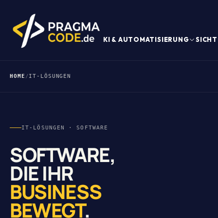
KI & AUTOMATISIERUNG
SICHT
HOME
/
IT-LÖSUNGEN
IT-LÖSUNGEN · SOFTWARE
SOFTWARE,
DIE IHR
BUSINESS
BEWEGT
.