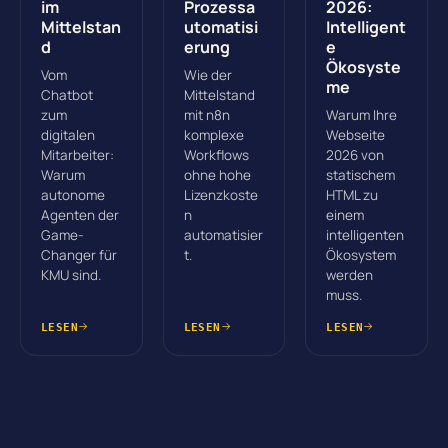
im
Prozessa
2026:
Mittelstan
utomatisi
Intelligent
d
erung
e
Ökosyste
Vom
Wie der
me
Chatbot
Mittelstand
zum
mit n8n
Warum Ihre
digitalen
komplexe
Webseite
Mitarbeiter:
Workflows
2026 von
Warum
ohne hohe
statischem
autonome
Lizenzkoste
HTML zu
Agenten der
n
einem
Game-
automatisier
intelligenten
Changer für
t.
Ökosystem
KMU sind.
werden
muss.
LESEN
LESEN
LESEN