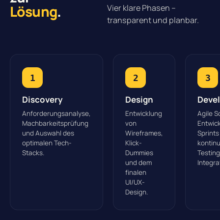
Lösung
.
Vier klare Phasen –
transparent und planbar.
1
2
3
Discovery
Design
Deve
Anforderungsanalyse,
Entwicklung
Agile S
Machbarkeitsprüfung
von
Entwick
und Auswahl des
Wireframes,
Sprints
optimalen Tech-
Klick-
kontinu
Stacks.
Dummies
Testin
und dem
Integra
finalen
UI/UX-
Design.