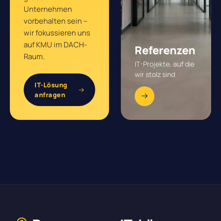
Unternehmen
vorbehalten sein –
wir fokussieren uns
auf KMU im DACH-
Referenzen
Raum.
IT-Projekte, auf die
wir stolz sind
IT-Lösung
anfragen