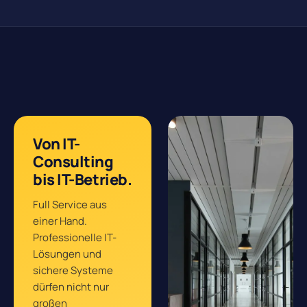
Von IT-
Consulting
bis IT-Betrieb.
Full Service aus
einer Hand.
Professionelle IT-
Lösungen und
sichere Systeme
dürfen nicht nur
großen