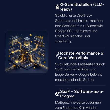
KI-Schnittstellen (LLM-
🤖
ready)
Strukturierte JSON-LD-
Schemas und llms.txt machen
Ihre Webseite für KI-Suche wie
Google SGE, Perplexity und
ChatGPT sichtbar und
zitierfähig.
Höchste Performance &
⚡
Core Web Vitals
Sub-Sekunde-Ladezeiten durch
SSG, optimierte Bilder und
Edge-Delivery. Google belohnt
messbar schnelle Seiten.
SaaP — Software-as-a-
📦
Pragma
Maßgeschneiderte Lösungen
zum Festpreis. Kein Vendor-