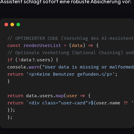
Assistent schlägt sofort eine robuste Absicherung vor:
// OPTIMIERTER CODE (Vorschlag des AI-Assistent
const
 renderUserList
 =
 (
data
) 
=>
 {
// Optionale Verkettung (Optional Chaining) und
if
 (
!
data?.users) {
console.
warn
(
"User data is missing or malformed
return
 '<p>Keine Benutzer gefunden.</p>'
;
}
return
 data.users.
map
(
user
 =>
 {
return
 `<div class="user-card">${
user
.
name
 ??
 '
});
};