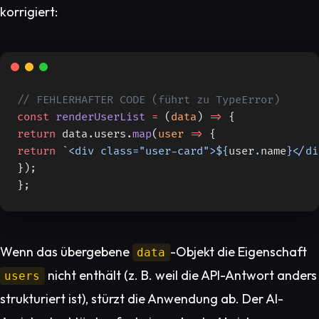
korrigiert:
// FEHLERHAFTER CODE (führt zu TypeError)
const
 renderUserList
 =
 (
data
) 
=>
 {
return
 data.users.
map
(
user
 =>
 {
return
 `<div class="user-card">${
user
.
name
}</di
});
};
Wenn das übergebene
-Objekt die Eigenschaft
data
nicht enthält (z. B. weil die API-Antwort anders
users
strukturiert ist), stürzt die Anwendung ab. Der AI-