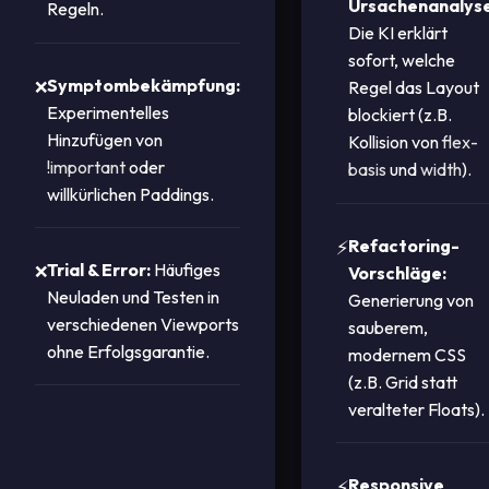
Ursachenanalyse
Regeln.
Die KI erklärt
sofort, welche
Symptombekämpfung:
Regel das Layout
Experimentelles
blockiert (z.B.
Hinzufügen von
Kollision von
flex-
!important
oder
basis
und
width
).
willkürlichen Paddings.
Refactoring-
Trial & Error:
Häufiges
Vorschläge:
Neuladen und Testen in
Generierung von
verschiedenen Viewports
sauberem,
ohne Erfolgsgarantie.
modernem CSS
(z.B. Grid statt
veralteter Floats).
Responsive