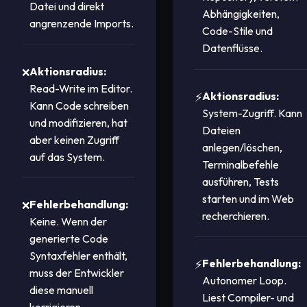
Datei und direkt
Abhängigkeiten,
angrenzende Imports.
Code-Stile und
Datenflüsse.
Aktionsradius:
Read-Write im Editor.
Aktionsradius:
Kann Code schreiben
System-Zugriff. Kann
und modifizieren, hat
Dateien
aber keinen Zugriff
anlegen/löschen,
auf das System.
Terminalbefehle
ausführen, Tests
starten und im Web
Fehlerbehandlung:
recherchieren.
Keine. Wenn der
generierte Code
Syntaxfehler enthält,
Fehlerbehandlung:
muss der Entwickler
Autonomer Loop.
diese manuell
Liest Compiler- und
korrigieren.