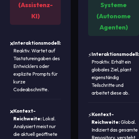
(Assistenz-
Systeme
KI)
(Autonome
Agenten)
Interaktionsmodell:
Reaktiv. Wartet auf
Interaktionsmodell:
Tastatureingaben des
Proaktiv. Erhält ein
Entwicklers oder
globales Ziel, plant
explizite Prompts für
eigenständig
kurze
Teilschritte und
Codeabschnitte.
arbeitet diese ab.
Kontext-
Kontext-
Reichweite:
Lokal.
Reichweite:
Global.
Analysiert meist nur
Indiziert das gesamte
die aktuell geöffnete
Repository, versteht