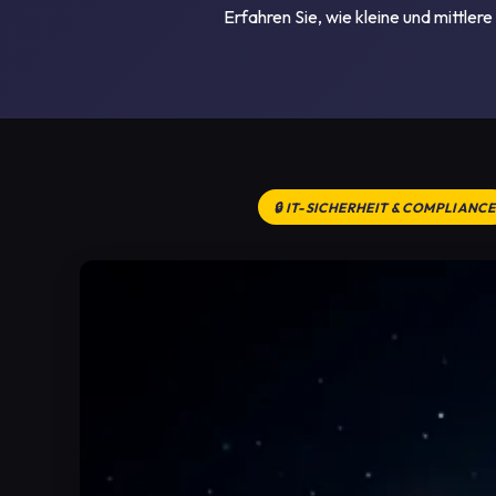
Erfahren Sie, wie kleine und mittl
🔒 IT-SICHERHEIT & COMPLIANCE