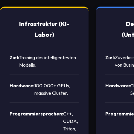
Infrastruktur (KI-
De
Labor)
(Un
Ziel:
Training des intelligentesten
Ziel:
Zuverläs
Modells.
von Busi
Hardware:
100.000+ GPUs,
Hardware:
C
massive Cluster.
S
Programmiersprachen:
C++,
Programmie
CUDA,
Triton,