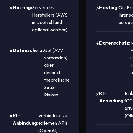
Hosting:
Server des
Hosting:
On-Pre
Herstellers (AWS
Ihrer 
in Deutschland
europä
optional wählbar).
Datenschutz:
M
Datenschutz:
Gut (AVV
V
vorhanden),
u
aber
K
dennoch
a
theoretische
SaaS-
KI-
Ein
Risiken.
Anbindung:
100
pri
KI-
Verbindung zu
(Ol
Anbindung:
externen APIs
(OpenAI,