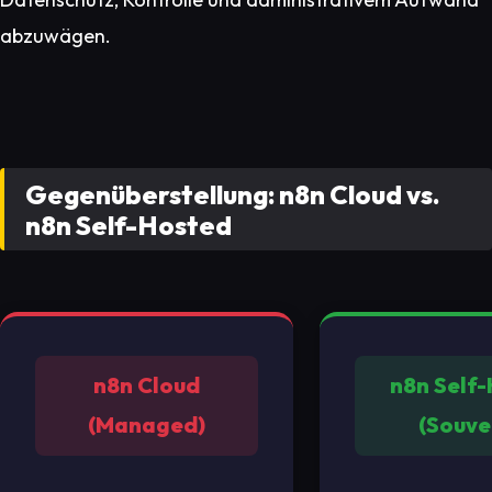
abzuwägen.
Gegenüberstellung: n8n Cloud vs.
n8n Self-Hosted
n8n Cloud
n8n Self
(Managed)
(Souve