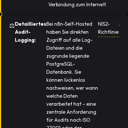
Verbindung zum Internet!
Detailliertes
Bei n8n-Self-Hosted
NIS2-
.
Audit-
haben Sie direkten
Richtlinie
Logging:
Zugriff auf alle Log-
Dateien und die
zugrunde liegende
PostgreSQL-
Datenbank. Sie
können lückenlos
nachweisen, wer wann
welche Daten
verarbeitet hat – eine
zentrale Anforderung
für Audits nach ISO
27001 oder der