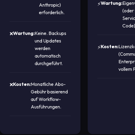
Wartung:
Eigen
Anthropic)
(oder
erforderlich.
Servi
Code)
Wartung:
Keine. Backups
und Updates
Kosten:
Lizenzk
werden
(Commun
automatisch
Enterpri
durchgeführt.
vollem 
Kosten:
Monatliche Abo-
Gebühr basierend
auf Workflow-
Ausführungen.