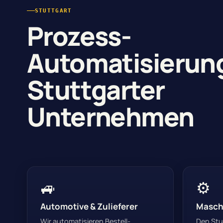
STUTTGART
Prozess-
Automatisierung
Stuttgarter
Unternehmen
🚙
⚙️
Automotive & Zulieferer
Masch
Wir automatisieren Bestell-,
Den Stu