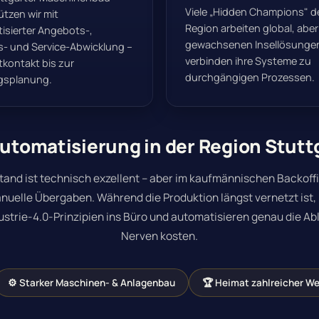
Viele „Hidden Champions" d
ützen wir mit
Region arbeiten global, aber
isierter Angebots-,
gewachsenen Insellösungen
s- und Service-Abwicklung –
verbinden ihre Systeme zu
tkontakt bis zur
durchgängigen Prozessen.
gsplanung.
tomatisierung in der Region Stuttg
stand ist technisch exzellent – aber im kaufmännischen Backoff
nuelle Übergaben. Während die Produktion längst vernetzt ist, 
ustrie-4.0-Prinzipien ins Büro
und automatisieren genau die Abl
Nerven kosten.
⚙️ Starker Maschinen- & Anlagenbau
🏆 Heimat zahlreicher We