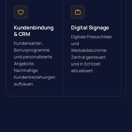
Kundenbindung
Digital Signage
I
& CRM
Digitale Preisschilder
S
Kundenkarten,
und
b
Bonusprogramme
Werbebildschirme.
P
und personalisierte
Zentral gesteuert
T
Angebote.
und in Echtzeit
F
Nachhaltige
aktualisiert.
o
Kundenbeziehungen
B
aufbauen.