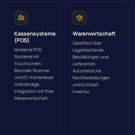
Kassensysteme
Warenwirtschaft
E
(POS)
Überblick über
A
Moderne POS-
Lagerbestände,
V
Systeme mit
Bestellungen und
I
Touchscreen,
Lieferanten.
L
Barcode-Scanner
Automatische
m
und EC-Kartenleser.
Nachbestellungen
O
Vollständige
und Echtzeit-
S
Integration mit Ihrer
Inventur.
B
Warenwirtschaft.
e
P
&