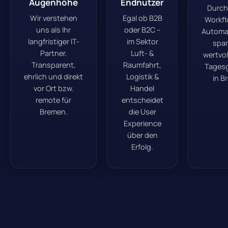
Augenhöhe
Endnutzer
Durch
Wir verstehen
Egal ob B2B
Workf
uns als Ihr
oder B2C –
Automa
langfristiger IT-
im Sektor
spar
Partner.
Luft- &
wertvol
Transparent,
Raumfahrt,
Tages
ehrlich und direkt
Logistik &
in B
vor Ort bzw.
Handel
remote für
entscheidet
Bremen.
die User
Experience
über den
Erfolg.