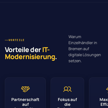
Warum
VORTEILE
Einzelhändler in
Vorteile der
IT-
Bremen auf
Modernisierung
.
digitale Lösungen
setzen.
Partnerschaft
Fokus auf
Max
auf
die
Eff