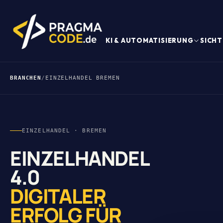
KI & AUTOMATISIERUNG
SICHT
BRANCHEN
/
EINZELHANDEL BREMEN
EINZELHANDEL · BREMEN
EINZELHANDEL
4.0
DIGITALER
ERFOLG FÜR