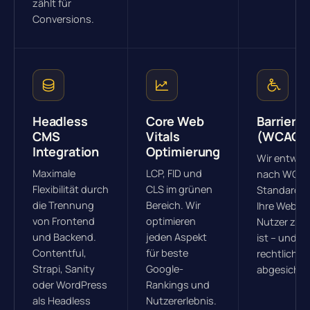
zählt für
Conversions.
Headless
Core Web
Barrieref
CMS
Vitals
(WCAG)
Integration
Optimierung
Wir entwick
Maximale
LCP, FID und
nach WCAG 
Flexibilität durch
CLS im grünen
Standards,
die Trennung
Bereich. Wir
Ihre Website
von Frontend
optimieren
Nutzer zug
und Backend.
jeden Aspekt
ist – und Si
Contentful,
für beste
rechtlich
Strapi, Sanity
Google-
abgesichert
oder WordPress
Rankings und
als Headless
Nutzererlebnis.