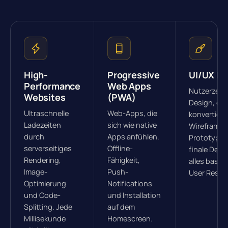
High-
Progressive
UI/UX De
Performance
Web Apps
Nutzerzentr
Websites
(PWA)
Design, da
Ultraschnelle
Web-Apps, die
konvertiert
Ladezeiten
sich wie native
Wireframes
durch
Apps anfühlen.
Prototype
serverseitiges
Offline-
finale Desi
Rendering,
Fähigkeit,
alles basie
Image-
Push-
User Resea
Optimierung
Notifications
und Code-
und Installation
Splitting. Jede
auf dem
Millisekunde
Homescreen.