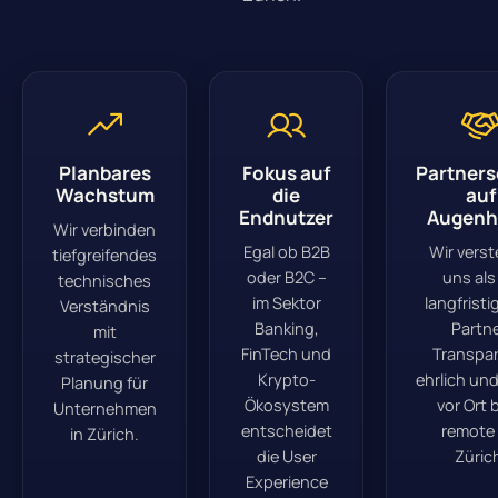
Planbares
Fokus auf
Partners
Wachstum
die
auf
Endnutzer
Augenh
Wir verbinden
Egal ob B2B
Wir vers
tiefgreifendes
oder B2C –
uns als 
technisches
im Sektor
langfristig
Verständnis
Banking,
Partne
mit
FinTech und
Transpar
strategischer
Krypto-
ehrlich und
Planung für
Ökosystem
vor Ort 
Unternehmen
entscheidet
remote 
in Zürich.
die User
Züric
Experience