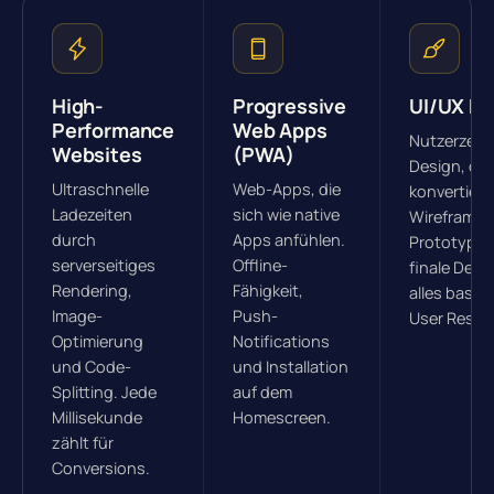
High-
Progressive
UI/UX De
Performance
Web Apps
Nutzerzentr
Websites
(PWA)
Design, da
Ultraschnelle
Web-Apps, die
konvertiert
Ladezeiten
sich wie native
Wireframes
durch
Apps anfühlen.
Prototype
serverseitiges
Offline-
finale Desi
Rendering,
Fähigkeit,
alles basie
Image-
Push-
User Resea
Optimierung
Notifications
und Code-
und Installation
Splitting. Jede
auf dem
Millisekunde
Homescreen.
zählt für
Conversions.