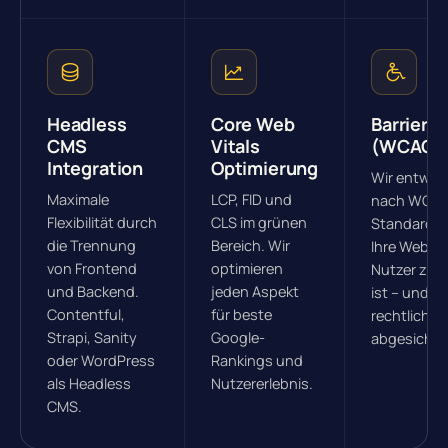
Headless
Core Web
Barrieref
CMS
Vitals
(WCAG)
Integration
Optimierung
Wir entwick
Maximale
LCP, FID und
nach WCAG 
Flexibilität durch
CLS im grünen
Standards,
die Trennung
Bereich. Wir
Ihre Website
von Frontend
optimieren
Nutzer zug
und Backend.
jeden Aspekt
ist – und Si
Contentful,
für beste
rechtlich
Strapi, Sanity
Google-
abgesichert
oder WordPress
Rankings und
als Headless
Nutzererlebnis.
CMS.