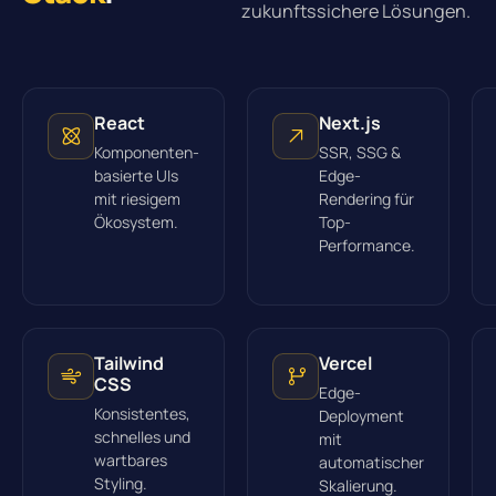
zukunftssichere Lösungen.
React
Next.js
Komponenten-
SSR, SSG &
basierte UIs
Edge-
mit riesigem
Rendering für
Ökosystem.
Top-
Performance.
Tailwind
Vercel
CSS
Edge-
Konsistentes,
Deployment
schnelles und
mit
wartbares
automatischer
Styling.
Skalierung.