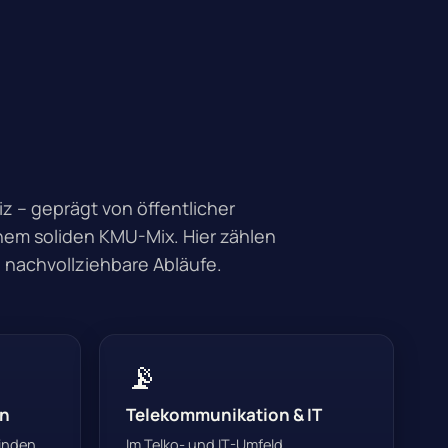
z – geprägt von öffentlicher
nem soliden KMU-Mix. Hier zählen
d nachvollziehbare Abläufe.
📡
en
Telekommunikation & IT
binden
Im Telko- und IT-Umfeld