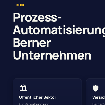
BERN
Prozess-
Automatisierung
Berner
Unternehmen
🏛
🛡
Öffentlicher Sektor
Versic
Für Verwaltung und
Berner 