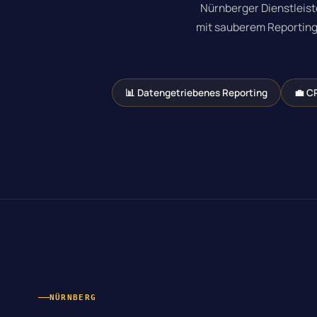
Nürnberger Dienstleis
mit sauberem Reporting
📊 Datengetriebenes Reporting
💼 C
NÜRNBERG