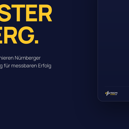
ISTER
ERG.
inieren Nürnberger
g für messbaren Erfolg