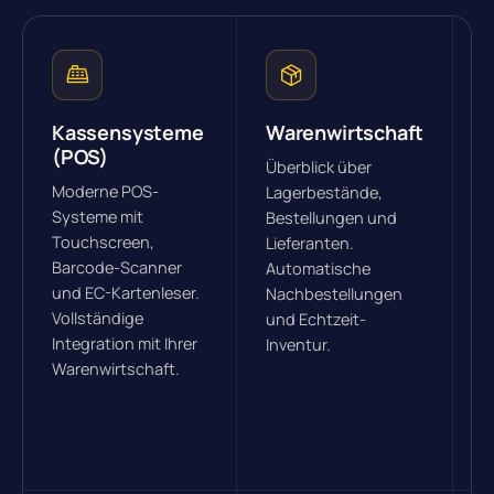
Kassensysteme
Warenwirtschaft
E
(POS)
Überblick über
A
Moderne POS-
Lagerbestände,
V
Systeme mit
Bestellungen und
I
Touchscreen,
Lieferanten.
L
Barcode-Scanner
Automatische
m
und EC-Kartenleser.
Nachbestellungen
O
Vollständige
und Echtzeit-
S
Integration mit Ihrer
Inventur.
B
Warenwirtschaft.
e
P
&