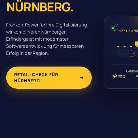
NÜRNBERG.
Franken-Power für Ihre Digitalisierung –
//
wir kombinieren Nürnberger
EINZELHAN
Erfindergeist mit modernster
Softwareentwicklung für messbaren
Erfolg in der Region.
LADEN
RETAIL-CHECK FÜR
· 
NÜRNBERG