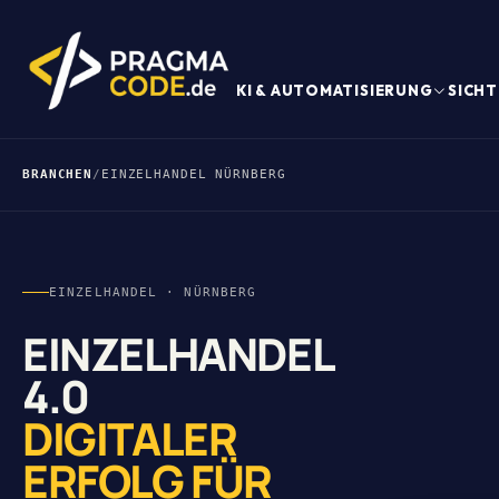
KI & AUTOMATISIERUNG
SICHT
BRANCHEN
/
EINZELHANDEL NÜRNBERG
EINZELHANDEL · NÜRNBERG
EINZELHANDEL
4.0
DIGITALER
ERFOLG FÜR