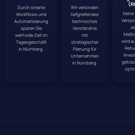
(R
Durch smarte
Wir verbinden
Keine 
Workflows und
tiefgreifendes
Verspr
Automatisierung
technisches
Je
sparen Sie
Verständnis
Maßn
wertvolle Zeit im
mit
wird au
Tagesgeschäft
strategischer
Retu
in Nürnberg.
Planung für
Inves
Unternehmen
getrac
in Nürnberg.
optim