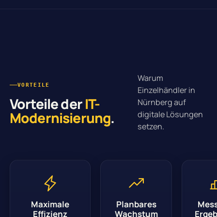
Warum
VORTEILE
Einzelhändler in
Vorteile der
IT-
Nürnberg auf
Modernisierung
.
digitale Lösungen
setzen.
Maximale
Planbares
Mess
Effizienz
Wachstum
Ergeb