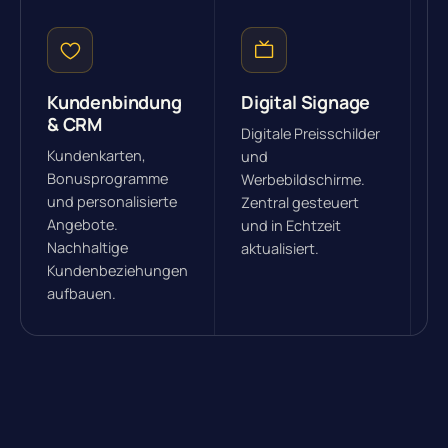
Kundenbindung
Digital Signage
I
& CRM
Digitale Preisschilder
S
Kundenkarten,
und
b
Bonusprogramme
Werbebildschirme.
P
und personalisierte
Zentral gesteuert
T
Angebote.
und in Echtzeit
F
Nachhaltige
aktualisiert.
o
Kundenbeziehungen
N
aufbauen.